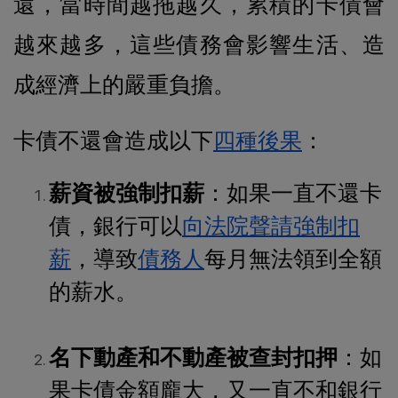
還，當時間越拖越久，累積的卡債會
越來越多，這些債務會影響生活、造
成經濟上的嚴重負擔。
卡債不還會造成以下
四種後果
：
薪資被強制扣薪
：如果一直不還卡
債，銀行可以
向法院聲請強制扣
薪
，導致
債務人
每月無法領到全額
的薪水。
名下動產和不動產被查封扣押
：如
果卡債金額龐大，又一直不和銀行